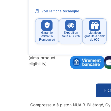
Voir la fiche technique
Garantie
Expédition
Livraison
Satisfait ou
sous 48 / 72h
gratuite à partir
Remboursé
de 90€
[alma-product-
eligibility]
Fic
Compresseur à piston NUAIR. Bi-étagé, Cyl