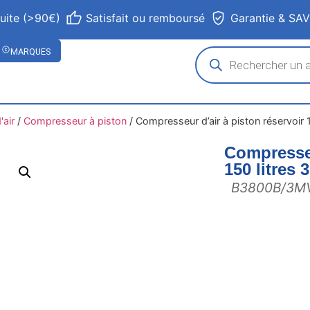
tuite (>90€)
Satisfait ou remboursé
Garantie & SA
MARQUES
air
/
Compresseur à piston
/
Compresseur d’air à piston réservoir 
Compresseu
150 litres
B3800B/3M