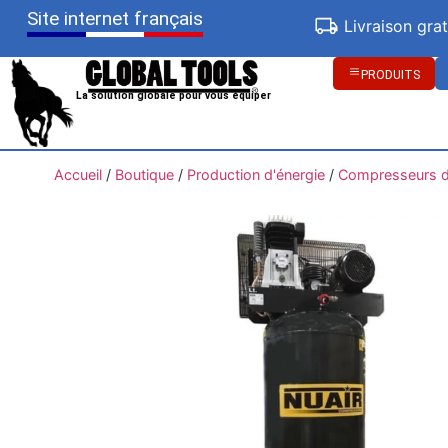
Site internet français
Livraison gra
PRODUITS
La solution globale pour vous équiper
Accueil
/
Boutique
/
Production d'énergie
/
Compresseurs d'