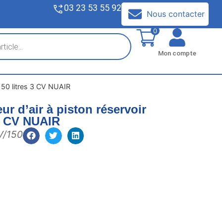
03 23 53 55 92
V
Nous contacter
0
Mon compte
150 litres 3 CV NUAIR
r d’air à piston réservoir
 3 CV NUAIR
V/150