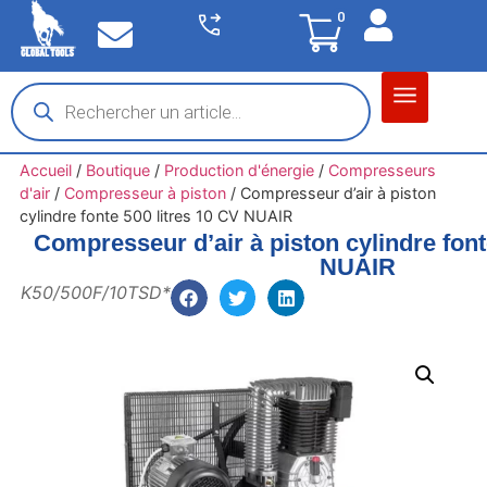
0
Matériel garage
Auto / Moto / PL
Chantier BTP
Accueil
/
Boutique
/
Production d'énergie
/
Compresseurs
d'air
/
Compresseur à piston
/
Compresseur d’air à piston
cylindre fonte 500 litres 10 CV NUAIR
Compresseur d’air à piston cylindre font
NUAIR
K50/500F/10TSD*