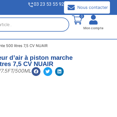
03 23 53 55 92
V
Nous contacter
0
Mon compte
nte 500 litres 7,5 CV NUAIR
r d’air à piston marche
litres 7,5 CV NUAIR
/7.5FT/500ML