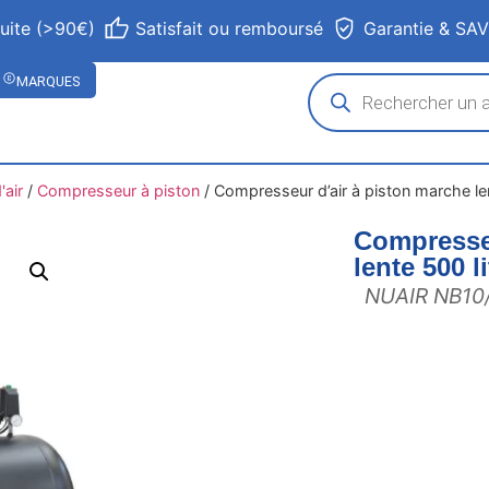
tuite (>90€)
Satisfait ou remboursé
Garantie & SA
MARQUES
air
/
Compresseur à piston
/
Compresseur d’air à piston marche le
Compresseu
lente 500 
NUAIR NB10