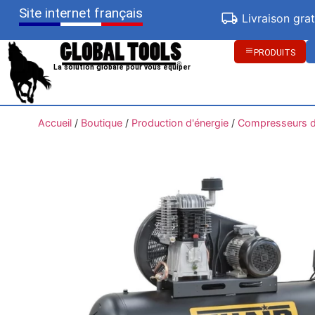
Site internet français
Livraison gra
PRODUITS
La solution globale pour vous équiper
Accueil
/
Boutique
/
Production d'énergie
/
Compresseurs d'