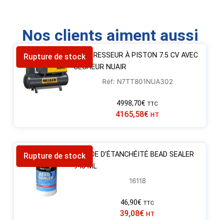
Nos clients aiment aussi
COMPRESSEUR À PISTON 7.5 CV AVEC
Rupture de stock
SÉCHEUR NUAIR
Réf: N7TT801NUA302
4998,70
€
TTC
4165,58
€
HT
LIQUIDE D’ÉTANCHÉITÉ BEAD SEALER
Rupture de stock
945 ML
16118
46,90
€
TTC
39,08
€
HT