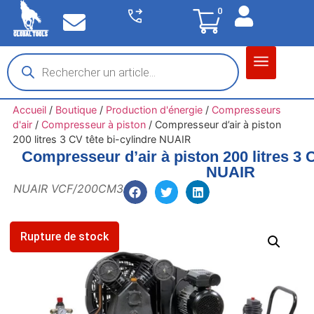
0
Matériel garage
Auto / Moto / PL
Chantier BTP
Accueil
/
Boutique
/
Production d'énergie
/
Compresseurs
d'air
/
Compresseur à piston
/
Compresseur d’air à piston
200 litres 3 CV tête bi-cylindre NUAIR
Compresseur d’air à piston 200 litres 3 C
NUAIR
NUAIR VCF/200CM3
Rupture de stock