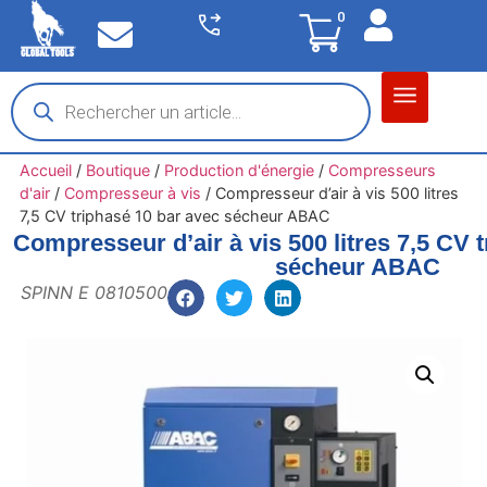
0
Matériel garage
Auto / Moto / PL
Chantier BTP
Accueil
/
Boutique
/
Production d'énergie
/
Compresseurs
d'air
/
Compresseur à vis
/
Compresseur d’air à vis 500 litres
7,5 CV triphasé 10 bar avec sécheur ABAC
Compresseur d’air à vis 500 litres 7,5 CV 
sécheur ABAC
SPINN E 0810500