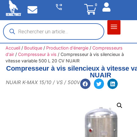
0
Matériel garage
Auto / Moto / PL
Chantier BTP
Accueil
/
Boutique
/
Production d'énergie
/
Compresseurs
d'air
/
Compresseur à vis
/
Compresseur à vis silencieux à
vitesse variable 500 L 20 CV NUAIR
Compresseur à vis silencieux à vitesse v
NUAIR
NUAIR K-MAX 15/10 / VS / 500V