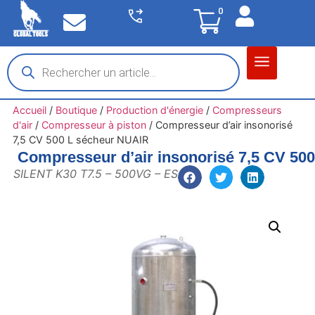
0
Matériel garage
Auto / Moto / PL
Chantier BTP
Accueil
/
Boutique
/
Production d'énergie
/
Compresseurs
d'air
/
Compresseur à piston
/
Compresseur d’air insonorisé
7,5 CV 500 L sécheur NUAIR
Compresseur d’air insonorisé 7,5 CV 50
SILENT K30 T7.5 – 500VG – ES