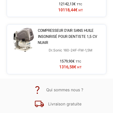
12142,13
€
TTC
10118,44
€
HT
COMPRESSEUR D’AIR SANS HUILE
INSONIRISÉ POUR DENTISTE 1,5 CV
NUAIR
Dr.Sonic 160-24F-FM-1,5M
1579,90
€
TTC
1316,58
€
HT
Qui sommes nous ?
Livraison gratuite