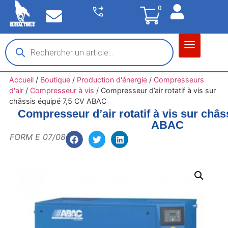
0
Matériel garage
Auto / Moto / PL
Chantier BTP
Accueil
/
Boutique
/
Production d'énergie
/
Compresseurs
d'air
/
Compresseur à vis
/
Compresseur d’air rotatif à vis sur
châssis équipé 7,5 CV ABAC
Compresseur d’air rotatif à vis sur châs
ABAC
FORM E 07/08