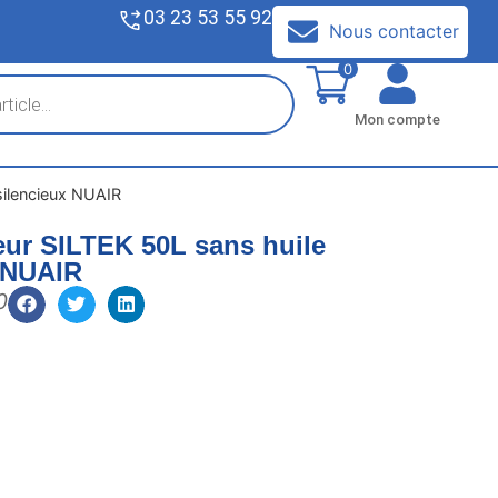
03 23 53 55 92
V
Nous contacter
0
Mon compte
silencieux NUAIR
ur SILTEK 50L sans huile
 NUAIR
0