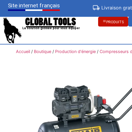
Site internet français
Livraison gra
PRODUITS
La solution globale pour vous équiper
Accueil
/
Boutique
/
Production d'énergie
/
Compresseurs d'