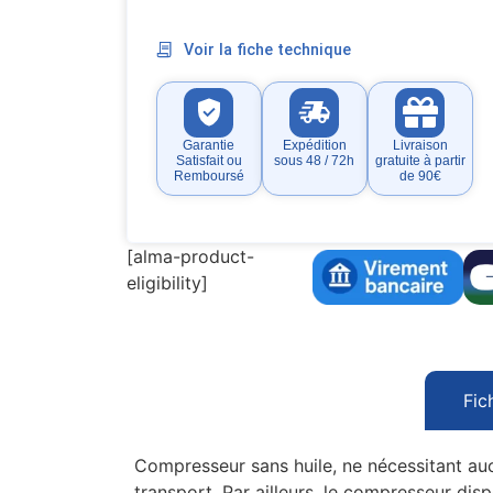
Voir la fiche technique
Garantie
Expédition
Livraison
Satisfait ou
sous 48 / 72h
gratuite à partir
Remboursé
de 90€
[alma-product-
eligibility]
Fic
Compresseur sans huile, ne nécessitant auc
transport. Par ailleurs, le compresseur di