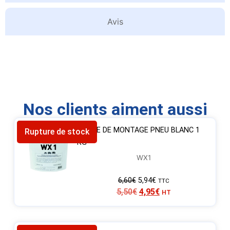
Avis
Nos clients aiment aussi
-10%
CRÈME DE MONTAGE PNEU BLANC 1
Rupture de stock
KG
WX1
6,60
€
5,94
€
TTC
5,50
€
4,95
€
HT