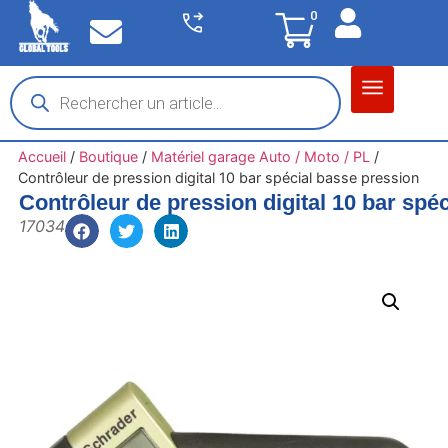
0
Matériel garage
Auto / Moto / PL
Chantier BTP
Accueil
/
Boutique
/
Matériel garage Auto / Moto / PL
/
Contrôleur de pression digital 10 bar spécial basse pression
Contrôleur de pression digital 10 bar spé
17034