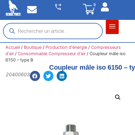
0
Matériel garage
Auto / Moto / PL
Chantier BTP
Accueil
/
Boutique
/
Production d'énergie
/
Compresseurs
d'air
/
Consommable Compresseur d'air
/
Coupleur mâle iso
6150 – type B
Coupleur mâle iso 6150 – t
20400603