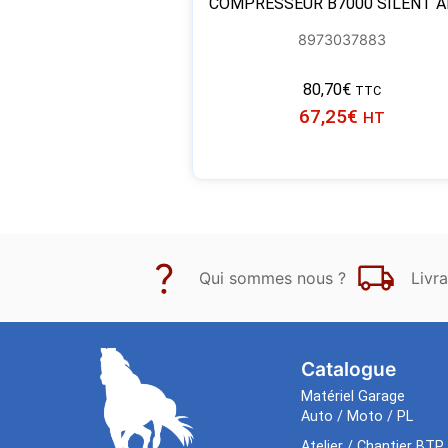
COMPRESSEUR B7000 SILENT A
8973037883
80,70
€
TTC
67,25
€
HT
Qui sommes nous ?
Livra
Catalogue
Matériel Garage
Auto / Moto / PL
Atelier / Chantier BTP