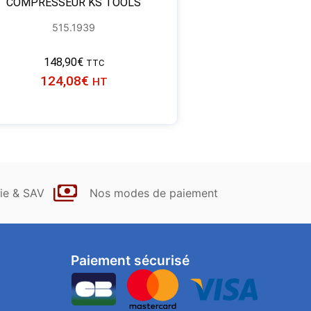
COMPRESSEUR KS TOOLS
515.1939
148,90
€
TTC
124,08
€
HT
ie & SAV
Nos modes de paiement
Paiement sécurisé