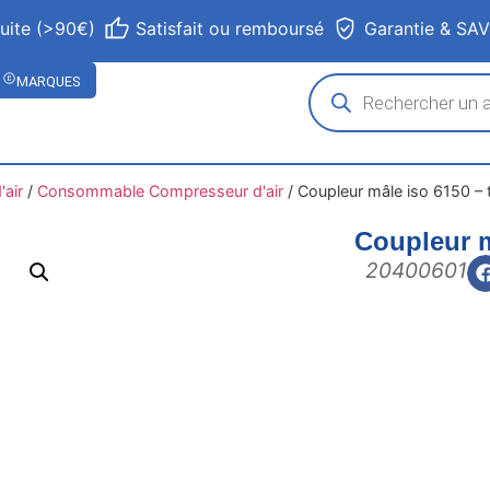
tuite (>90€)
Satisfait ou remboursé
Garantie & SA
MARQUES
air
/
Consommable Compresseur d'air
/
Coupleur mâle iso 6150 – 
Coupleur m
20400601