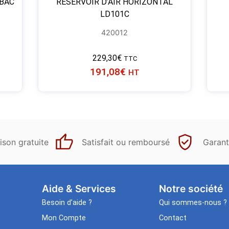
BAC
RÉSERVOIR D’AIR HORIZONTAL
LD101C
420012
229,30
€
TTC
191,08
€
HT
ison gratuite
Satisfait ou remboursé
Garant
Aide & Services​
Notre société
Besoin d’aide ?
Qui sommes-nous ?
Mon Compte
Contact