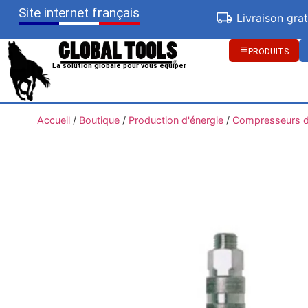
Site internet français
Livraison gra
PRODUITS
La solution globale pour vous équiper
Accueil
/
Boutique
/
Production d'énergie
/
Compresseurs d'