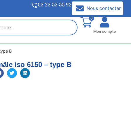
03 23 53 55 92
V
Nous contacter
0
Mon compte
type B
âle iso 6150 – type B