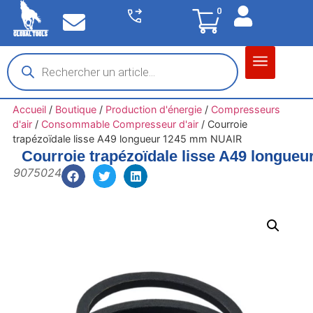
0
Matériel garage
Auto / Moto / PL
Chantier BTP
Accueil
/
Boutique
/
Production d'énergie
/
Compresseurs
d'air
/
Consommable Compresseur d'air
/
Courroie
trapézoïdale lisse A49 longueur 1245 mm NUAIR
Courroie trapézoïdale lisse A49 longu
9075024