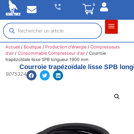
0
Matériel garage
Auto / Moto / PL
Chantier BTP
Accueil
/
Boutique
/
Production d'énergie
/
Compresseurs
d'air
/
Consommable Compresseur d'air
/
Courroie
trapézoïdale lisse SPB longueur 1900 mm
Courroie trapézoïdale lisse SPB lo
9075324