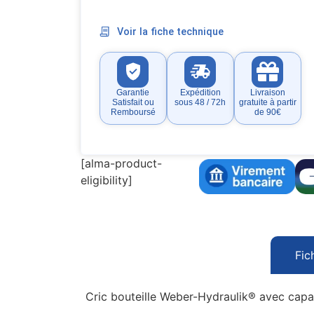
Voir la fiche technique
Garantie
Expédition
Livraison
Satisfait ou
sous 48 / 72h
gratuite à partir
Remboursé
de 90€
[alma-product-
eligibility]
Fic
Cric bouteille Weber-Hydraulik® avec capac