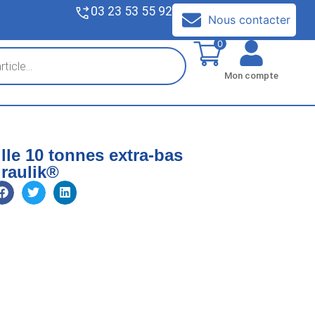
03 23 53 55 92
V
Nous contacter
0
Mon compte
ille 10 tonnes extra-bas
raulik®