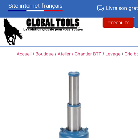
Site internet français
Livraison gra
PRODUITS
La solution globale pour vous équiper
Accueil
/
Boutique
/
Atelier / Chantier BTP
/
Levage
/
Cric bo