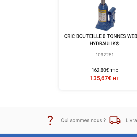
CRIC BOUTEILLE 8 TONNES WEB
HYDRAULIK®
1092251
162,80
€
TTC
135,67
€
HT
Qui sommes nous ?
Livra