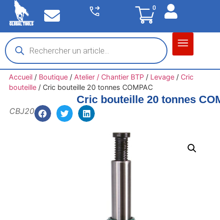
0
Matériel garage
Auto / Moto / PL
Chantier BTP
Accueil
/
Boutique
/
Atelier / Chantier BTP
/
Levage
/
Cric
bouteille
/
Cric bouteille 20 tonnes COMPAC
Cric bouteille 20 tonnes C
CBJ20