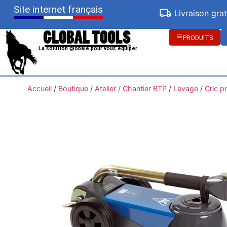
Site internet français
Livraison gra
PRODUITS
La solution globale pour vous équiper
Accueil
/
Boutique
/
Atelier / Chantier BTP
/
Levage
/
Cric p