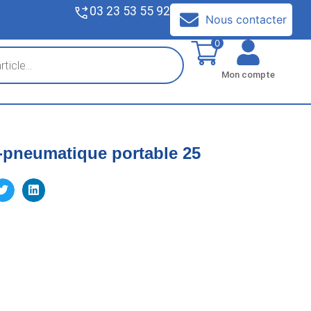
03 23 53 55 92
V
Nous contacter
0
Mon compte
-pneumatique portable 25