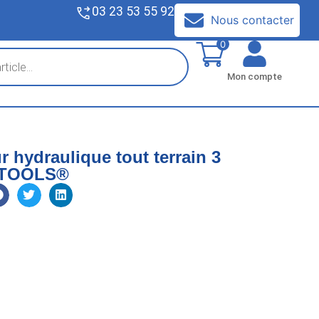
03 23 53 55 92
V
Nous contacter
0
Mon compte
r hydraulique tout terrain 3
STOOLS®