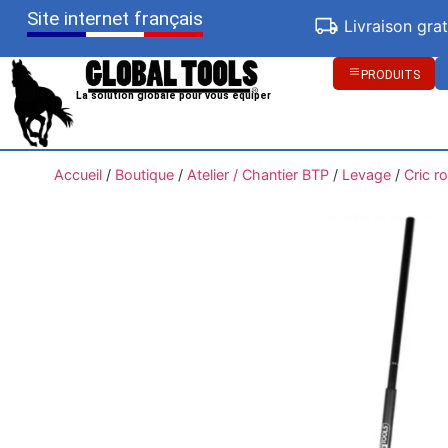
Site internet français
Livraison gra
PRODUITS
La solution globale pour vous équiper
Accueil
/
Boutique
/
Atelier / Chantier BTP
/
Levage
/
Cric r