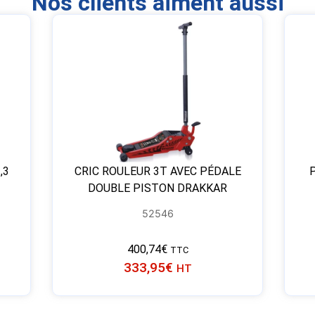
Nos clients aiment aussi
,3
CRIC ROULEUR 3T AVEC PÉDALE
DOUBLE PISTON DRAKKAR
52546
400,74
€
TTC
333,95
€
HT