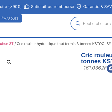
tuite (>90€)
Satisfait ou remboursé
Garantie & SA
MARQUES
ouleur 3T
/
Cric rouleur hydraulique tout terrain 3 tonnes KSTOOLS®
Cric rouleu
tonnes K
161.0362F