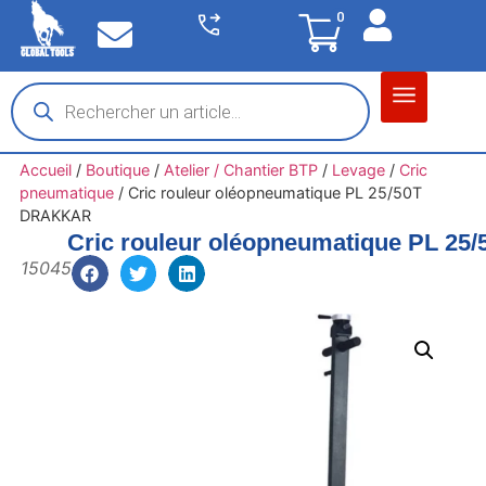
0
Matériel garage
Auto / Moto / PL
Chantier BTP
Accueil
/
Boutique
/
Atelier / Chantier BTP
/
Levage
/
Cric
pneumatique
/
Cric rouleur oléopneumatique PL 25/50T
DRAKKAR
Cric rouleur oléopneumatique PL 2
15045