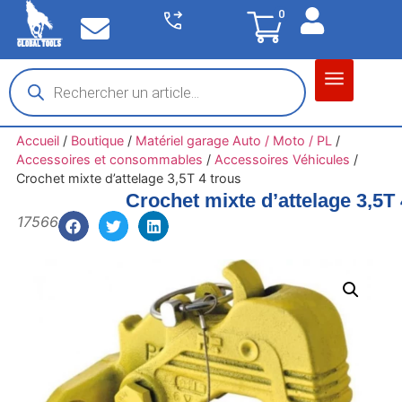
0
Matériel garage
Auto / Moto / PL
Chantier BTP
Accueil
/
Boutique
/
Matériel garage Auto / Moto / PL
/
Accessoires et consommables
/
Accessoires Véhicules
/
Crochet mixte d’attelage 3,5T 4 trous
Crochet mixte d’attelage 3,5T 
17566