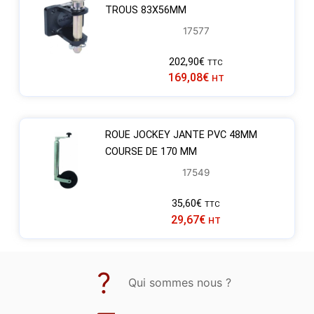
TROUS 83X56MM
17577
202,90
€
TTC
169,08
€
HT
ROUE JOCKEY JANTE PVC 48MM
COURSE DE 170 MM
17549
35,60
€
TTC
29,67
€
HT
Qui sommes nous ?