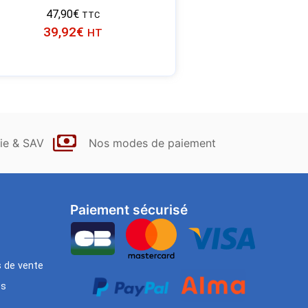
47,90
€
TTC
39,92
€
HT
ie & SAV
Nos modes de paiement
Paiement sécurisé
s de vente
es