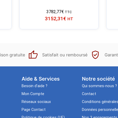
3782,77
€
TTC
3152,31
€
HT
ison gratuite
Satisfait ou remboursé
Garant
Aide & Services​
Notre société
Besoin d’aide ?
Qui sommes-nous ?
Mon Compte
Contact
Réseaux sociaux
Conditions générale
Page Contact
Données personnell
Politique de cookies (UE)
Nos 3 engagements