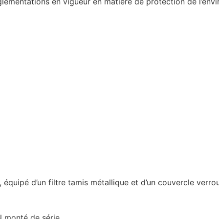
lementations en vigueur en matière de protection de l’envi
, équipé d’un filtre tamis métallique et d’un couvercle verrou
 monté de série