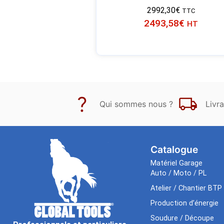
2992,30
€
TTC
2493,58
€
HT
Qui sommes nous ?
Livra
Catalogue
Matériel Garage
Auto / Moto / PL
Atelier / Chantier BTP
Production d’énergie
Soudure / Découpe