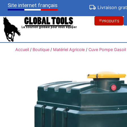
Site internet français
Livraison gra
PRODUITS
La solution globale pour vous équiper
Accueil
/
Boutique
/
Matériel Agricole
/
Cuve Pompe Gasoil /