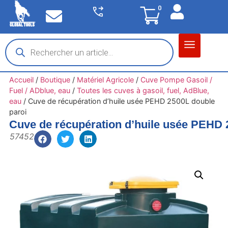
0
Matériel garage
Auto / Moto / PL
Chantier BTP
Accueil
/
Boutique
/
Matériel Agricole
/
Cuve Pompe Gasoil /
Fuel / ADblue, eau
/
Toutes les cuves à gasoil, fuel, AdBlue,
eau
/
Cuve de récupération d’huile usée PEHD 2500L double
paroi
Cuve de récupération d’huile usée PEHD 
57452