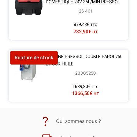
DOMESTIQUE 24V 35L/MIN PRESSOL
26 461
879,48
€
TTC
732,90
€
HT
CITERNE PRESSOL DOUBLE PAROI 750
Rupture de stock
L POUR HUILE
23005250
1639,80
€
TTC
1366,50
€
HT
Qui sommes nous ?