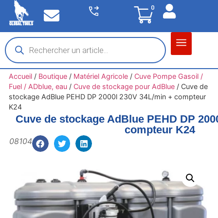
0
Matériel garage
Auto / Moto / PL
Chantier BTP
Accueil
/
Boutique
/
Matériel Agricole
/
Cuve Pompe Gasoil /
Fuel / ADblue, eau
/
Cuve de stockage pour AdBlue
/
Cuve de
stockage AdBlue PEHD DP 2000l 230V 34L/min + compteur
K24
Cuve de stockage AdBlue PEHD DP 2000
compteur K24
08104