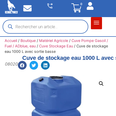
0
Matériel garage
Auto / Moto / PL
Chantier BTP
Accueil
/
Boutique
/
Matériel Agricole
/
Cuve Pompe Gasoil /
Fuel / ADblue, eau
/
Cuve Stockage Eau
/
Cuve de stockage
eau 1000 L avec sortie basse
Cuve de stockage eau 1000 L avec 
08020