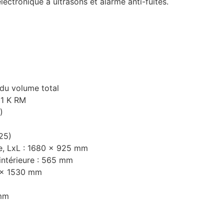
lectronique à ultrasons et alarme anti-fuites.
 du volume total
21 K RM
)
25)
re, LxL : 1680 x 925 mm
intérieure : 565 mm
0 x 1530 mm
 mm