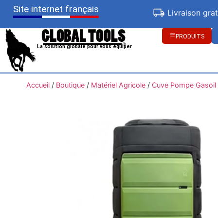
Site internet français
Livraison gra
PRODUITS
La solution globale pour vous équiper
Accueil
/
Boutique
/
Matériel Agricole
/
Cuve Pompe Gasoil /