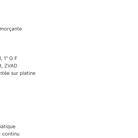
amorçante
, 1″ G F
nt, ZVAD
tée sur platine
matique
 continu