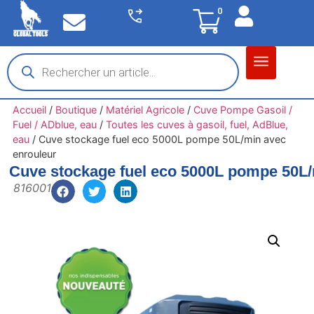
0
Matériel garage
Auto / Moto / PL
Chantier BTP
Accueil
/
Boutique
/
Matériel Agricole
/
Cuve Pompe Gasoil /
Fuel / ADblue, eau
/
Toutes les cuves à gasoil, fuel, AdBlue,
eau
/
Cuve stockage fuel eco 5000L pompe 50L/min avec
enrouleur
Cuve stockage fuel eco 5000L pompe 50L/
816001