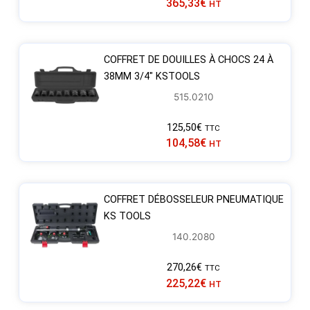
365,33
€
HT
COFFRET DE DOUILLES À CHOCS 24 À
38MM 3/4″ KSTOOLS
515.0210
125,50
€
TTC
104,58
€
HT
COFFRET DÉBOSSELEUR PNEUMATIQUE
KS TOOLS
140.2080
270,26
€
TTC
225,22
€
HT