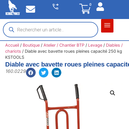
0
Matériel garage
Auto / Moto / PL
Chantier BTP
Accueil
/
Boutique
/
Atelier / Chantier BTP
/
Levage
/
Diables /
chariots
/
Diable avec bavette roues pleines capacité 250 kg
KSTOOLS
Diable avec bavette roues pleines capac
160.0229