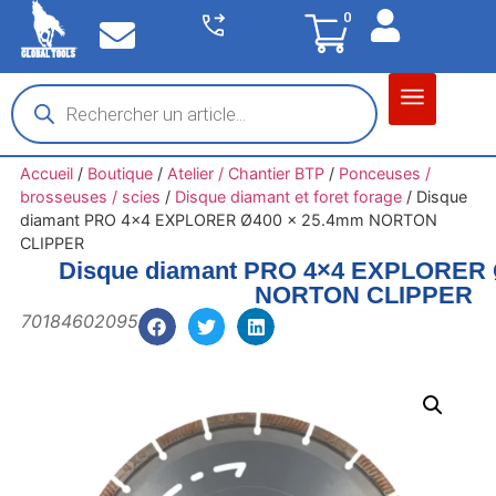
0
Matériel garage
Auto / Moto / PL
Chantier BTP
Accueil
/
Boutique
/
Atelier / Chantier BTP
/
Ponceuses /
brosseuses / scies
/
Disque diamant et foret forage
/
Disque
diamant PRO 4×4 EXPLORER Ø400 x 25.4mm NORTON
CLIPPER
Disque diamant PRO 4×4 EXPLORER 
NORTON CLIPPER
70184602095