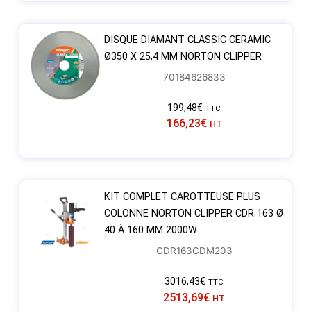
DISQUE DIAMANT CLASSIC CERAMIC
Ø350 X 25,4 MM NORTON CLIPPER
70184626833
199,48
€
TTC
166,23
€
HT
KIT COMPLET CAROTTEUSE PLUS
COLONNE NORTON CLIPPER CDR 163 Ø
40 À 160 MM 2000W
CDR163CDM203
3016,43
€
TTC
2513,69
€
HT