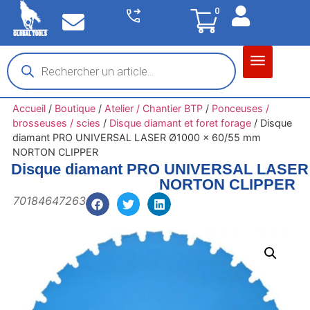
0
Matériel garage
Auto / Moto / PL
Chantier BTP
Accueil
/
Boutique
/
Atelier / Chantier BTP
/
Ponceuses /
brosseuses / scies
/
Disque diamant et foret forage
/
Disque
diamant PRO UNIVERSAL LASER Ø1000 x 60/55 mm
NORTON CLIPPER
Disque diamant PRO UNIVERSAL LASER 
NORTON CLIPPER
70184647263