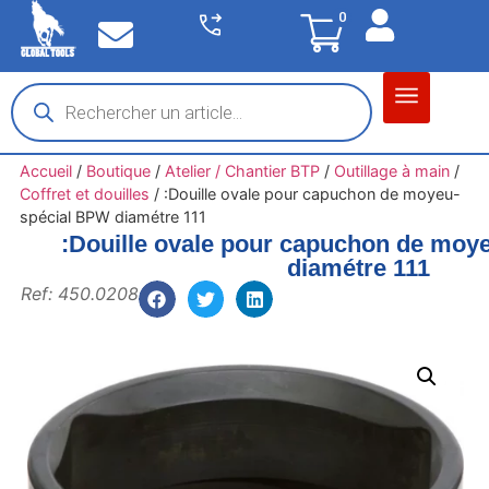
0
Matériel garage
Auto / Moto / PL
Chantier BTP
Accueil
/
Boutique
/
Atelier / Chantier BTP
/
Outillage à main
/
Coffret et douilles
/
:Douille ovale pour capuchon de moyeu-
spécial BPW diamétre 111
:Douille ovale pour capuchon de moy
diamétre 111
Ref: 450.0208