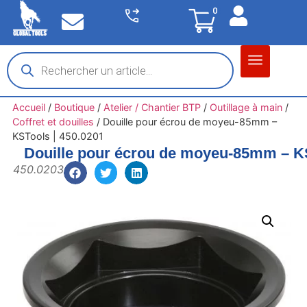
0
Matériel garage
Auto / Moto / PL
Chantier BTP
Accueil
/
Boutique
/
Atelier / Chantier BTP
/
Outillage à main
/
Coffret et douilles
/
Douille pour écrou de moyeu-85mm –
KSTools | 450.0201
Douille pour écrou de moyeu-85mm – KS
450.0203