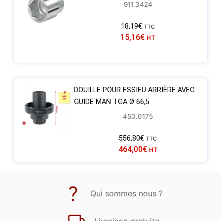
911.3424
18,19
€
TTC
15,16
€
HT
DOUILLE POUR ESSIEU ARRIÈRE AVEC
GUIDE MAN TGA Ø 66,5
450.0175
556,80
€
TTC
464,00
€
HT
Qui sommes nous ?