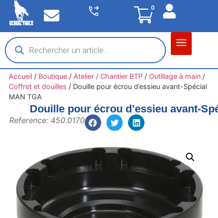
0
Matériel garage
Auto / Moto / PL
Chantier BTP
Accueil
/
Boutique
/
Atelier / Chantier BTP
/
Outillage à main
/
Coffret et douilles
/
Douille pour écrou d’essieu avant-Spécial
MAN TGA
Douille pour écrou d’essieu avant-S
Reference: 450.0170