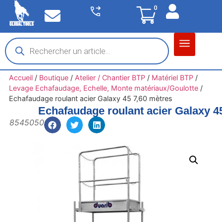
0
Matériel garage
Auto / Moto / PL
Chantier BTP
Accueil
/
Boutique
/
Atelier / Chantier BTP
/
Matériel BTP
/
Levage Echafaudage, Echelle, Monte matériaux/Goulotte
/
Echafaudage roulant acier Galaxy 45 7,60 mètres
Echafaudage roulant acier Galaxy 4
8545050