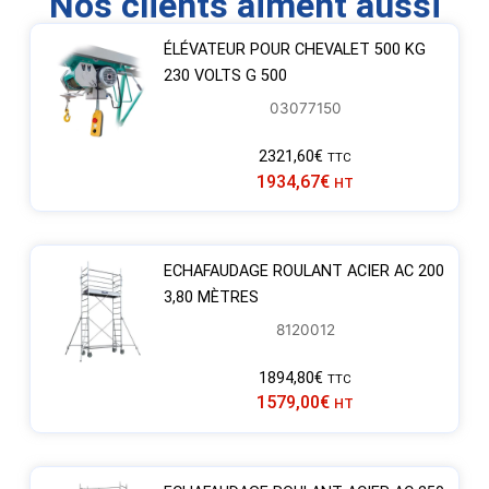
Nos clients aiment aussi
ÉLÉVATEUR POUR CHEVALET 500 KG
230 VOLTS G 500
03077150
2321,60
€
TTC
1934,67
€
HT
ECHAFAUDAGE ROULANT ACIER AC 200
3,80 MÈTRES
8120012
1894,80
€
TTC
1579,00
€
HT