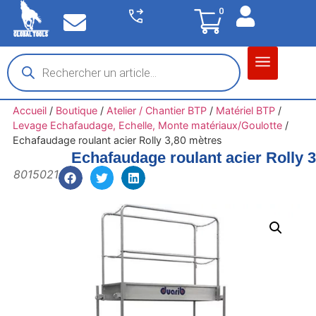
0
Matériel garage
Auto / Moto / PL
Chantier BTP
Accueil
/
Boutique
/
Atelier / Chantier BTP
/
Matériel BTP
/
Levage Echafaudage, Echelle, Monte matériaux/Goulotte
/
Echafaudage roulant acier Rolly 3,80 mètres
Echafaudage roulant acier Rolly 
8015021