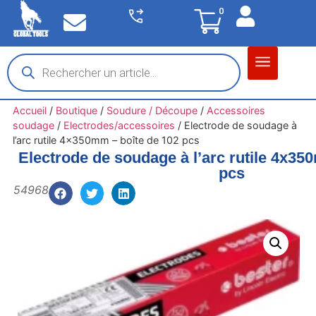
0
Matériel garage
Auto / Moto / PL
Chantier BTP
Accueil
/
Boutique
/
Soudure / Découpe
/
Accessoires
soudage
/
Electrodes/accessoires
/
Electrode de soudage à
l’arc rutile 4x350mm – boîte de 102 pcs
Electrode de soudage à l’arc rutile 4x35
pcs
54968