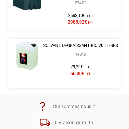
57452
3583,10
€
TTC
2985,92
€
HT
SOLVANT DÉGRAISSANT BIO 20 LITRES
14319
79,20
€
TTC
66,00
€
HT
Qui sommes nous ?
Livraison gratuite