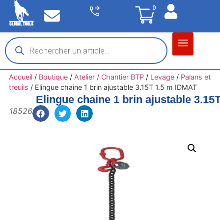
0
Matériel garage
Auto / Moto / PL
Chantier BTP
Accueil
/
Boutique
/
Atelier / Chantier BTP
/
Levage
/
Palans et
treuils
/
Elingue chaine 1 brin ajustable 3.15T 1.5 m IDMAT
Elingue chaine 1 brin ajustable 3.1
18526