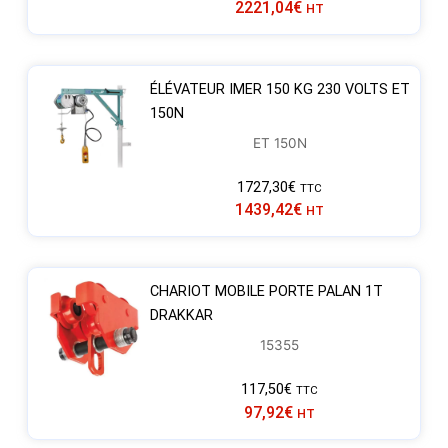
2221,04
€
HT
ÉLÉVATEUR IMER 150 KG 230 VOLTS ET
150N
ET 150N
1727,30
€
TTC
1439,42
€
HT
CHARIOT MOBILE PORTE PALAN 1T
DRAKKAR
15355
117,50
€
TTC
97,92
€
HT