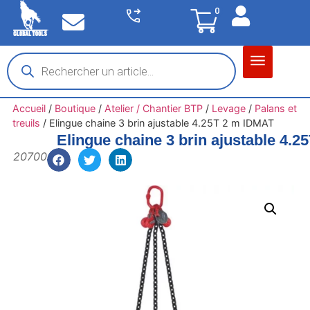
0
Matériel garage
Auto / Moto / PL
Chantier BTP
Accueil
/
Boutique
/
Atelier / Chantier BTP
/
Levage
/
Palans et
treuils
/
Elingue chaine 3 brin ajustable 4.25T 2 m IDMAT
Elingue chaine 3 brin ajustable 4.
20700