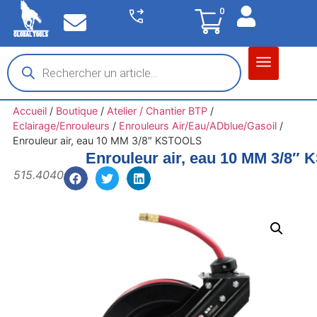
0
Matériel garage
Auto / Moto / PL
Chantier BTP
Accueil
/
Boutique
/
Atelier / Chantier BTP
/
Eclairage/Enrouleurs
/
Enrouleurs Air/Eau/ADblue/Gasoil
/
Enrouleur air, eau 10 MM 3/8″ KSTOOLS
Enrouleur air, eau 10 MM 3/8″
515.4040