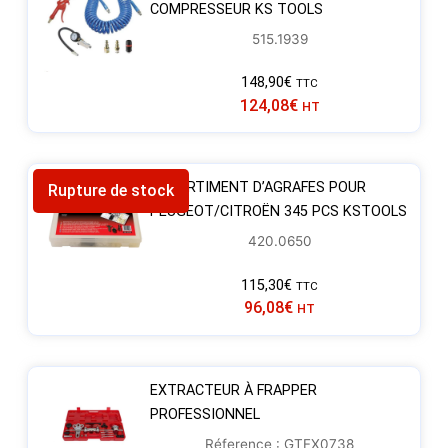
COMPRESSEUR KS TOOLS
515.1939
148,90
€
TTC
124,08
€
HT
ASSORTIMENT D’AGRAFES POUR
Rupture de stock
PEUGEOT/CITROËN 345 PCS KSTOOLS
420.0650
115,30
€
TTC
96,08
€
HT
EXTRACTEUR À FRAPPER
PROFESSIONNEL
Réference : GTFX0738