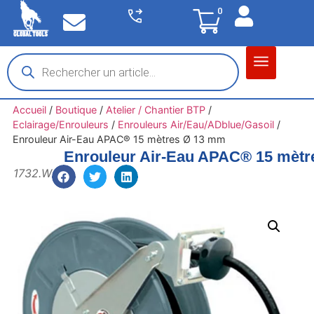
0
Matériel garage
Auto / Moto / PL
Chantier BTP
Accueil
/
Boutique
/
Atelier / Chantier BTP
/
Eclairage/Enrouleurs
/
Enrouleurs Air/Eau/ADblue/Gasoil
/
Enrouleur Air-Eau APAC® 15 mètres Ø 13 mm
Enrouleur Air-Eau APAC® 15 mèt
1732.W