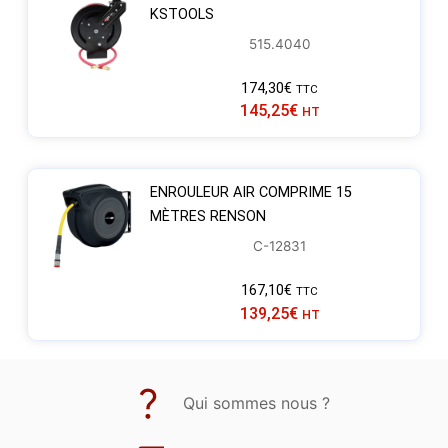
KSTOOLS
515.4040
174,30
€
TTC
145,25
€
HT
ENROULEUR AIR COMPRIME 15
MÈTRES RENSON
C-12831
167,10
€
TTC
139,25
€
HT
Qui sommes nous ?