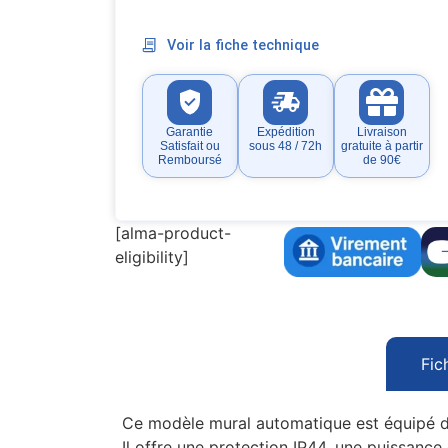
Voir la fiche technique
Garantie
Expédition
Livraison
Satisfait ou
sous 48 / 72h
gratuite à partir
Remboursé
de 90€
[alma-product-
eligibility]
Fic
Ce modèle mural automatique est équipé d’
Il offre une protection IP44, une puissance