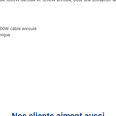
200W câble enroulé
rmique
Nos clients aiment aussi