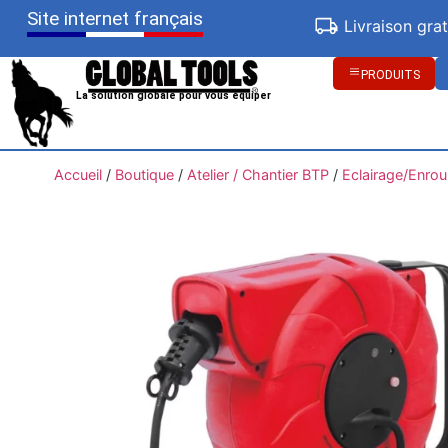
Site internet français
Livraison gra
PRODUITS
La solution globale pour vous équiper
Accueil
/
Boutique
/
Atelier / Chantier BTP
/
Eclairage/Enrou