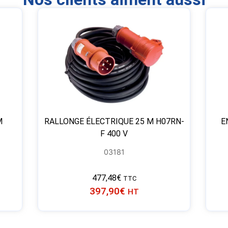
M
RALLONGE ÉLECTRIQUE 25 M H07RN-
E
F 400 V
03181
477,48
€
TTC
397,90
€
HT