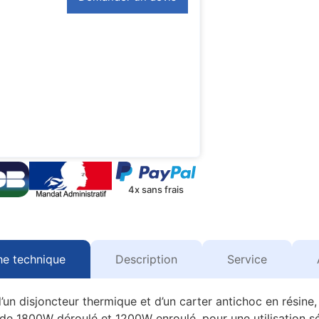
4x sans frais
he technique
Description
Service
un disjoncteur thermique et d’un carter antichoc en résin
 de 1800W déroulé et 1200W enroulé, pour une utilisation sé