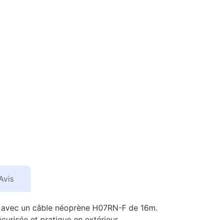
Avis
e, avec un câble néoprène H07RN-F de 16m.
curisée et pratique en extérieur.