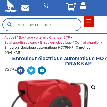
0
Matériel garage
Auto / Moto / PL
Chantier BTP
Accueil
/
Boutique
/
Atelier / Chantier BTP
/
Eclairage/Enrouleurs
/
Enrouleur électrique / Coffret chantier
/
Enrouleur électrique automatique HO7RN-F 10 mètres
DRAKKAR
Enrouleur électrique automatique HO
DRAKKAR
82648