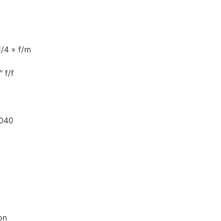
1/4 » f/m
 f/f
7040
on