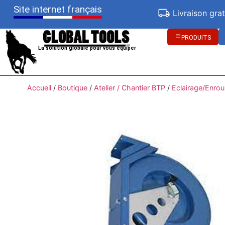
Site internet français
Livraison gra
PRODUITS
La solution globale pour vous équiper
Accueil
/
Boutique
/
Atelier / Chantier BTP
/
Eclairage/Enrou