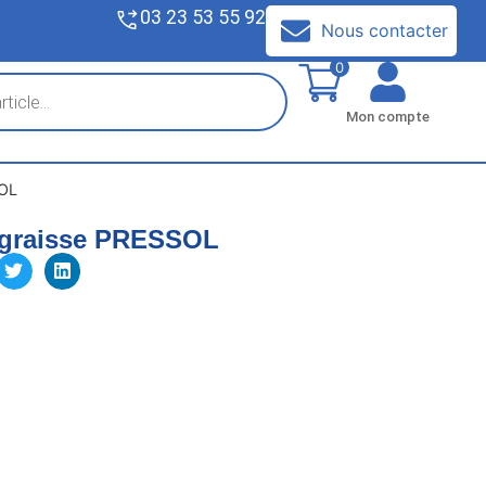
03 23 53 55 92
V
Nous contacter
0
Mon compte
SOL
 graisse PRESSOL