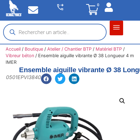
0
Matériel garage
Auto / Moto / PL
Chantier BTP
Accueil
/
Boutique
/
Atelier / Chantier BTP
/
Matériel BTP
/
Vibreur béton
/
Ensemble aiguille vibrante Ø 38 Longueur 4 m
IMER
Ensemble aiguille vibrante Ø 38 Lon
0501EPVI3840