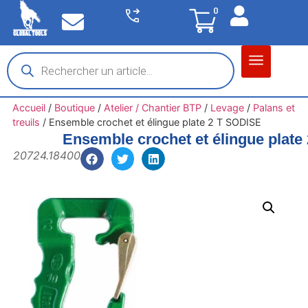
0
Matériel garage
Auto / Moto / PL
Chantier BTP
Accueil
/
Boutique
/
Atelier / Chantier BTP
/
Levage
/
Palans et
treuils
/
Ensemble crochet et élingue plate 2 T SODISE
Ensemble crochet et élingue plate
20724.18400