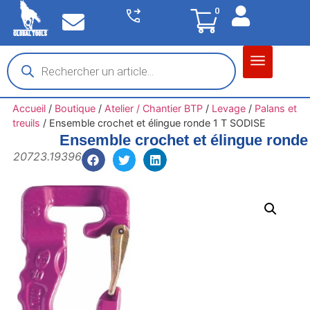
0
Matériel garage
Auto / Moto / PL
Chantier BTP
Accueil
/
Boutique
/
Atelier / Chantier BTP
/
Levage
/
Palans et
treuils
/
Ensemble crochet et élingue ronde 1 T SODISE
Ensemble crochet et élingue rond
20723.19396