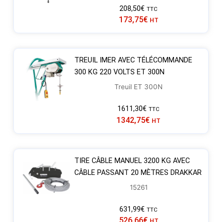
208,50
€
TTC
173,75
€
HT
TREUIL IMER AVEC TÉLÉCOMMANDE
300 KG 220 VOLTS ET 300N
Treuil ET 300N
1611,30
€
TTC
1342,75
€
HT
TIRE CÂBLE MANUEL 3200 KG AVEC
CÂBLE PASSANT 20 MÈTRES DRAKKAR
15261
631,99
€
TTC
526,66
€
HT