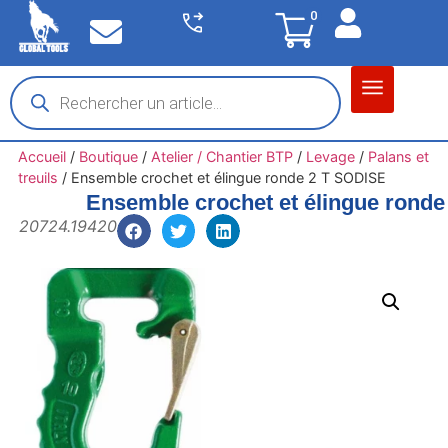
0
Matériel garage
Auto / Moto / PL
Chantier BTP
Accueil
/
Boutique
/
Atelier / Chantier BTP
/
Levage
/
Palans et
treuils
/
Ensemble crochet et élingue ronde 2 T SODISE
Ensemble crochet et élingue rond
20724.19420