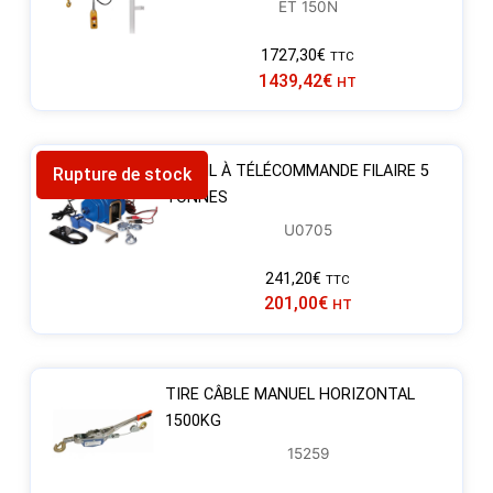
ET 150N
1727,30
€
TTC
1439,42
€
HT
TREUIL À TÉLÉCOMMANDE FILAIRE 5
Rupture de stock
TONNES
U0705
241,20
€
TTC
201,00
€
HT
TIRE CÂBLE MANUEL HORIZONTAL
1500KG
15259