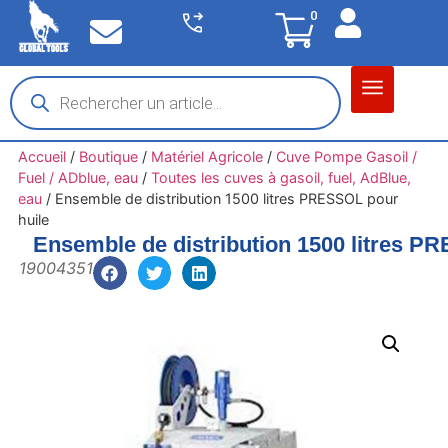
0
Matériel garage
Auto / Moto / PL
Chantier BTP
Accueil
/
Boutique
/
Matériel Agricole
/
Cuve Pompe Gasoil /
Fuel / ADblue, eau
/
Toutes les cuves à gasoil, fuel, AdBlue,
eau
/
Ensemble de distribution 1500 litres PRESSOL pour
huile
Ensemble de distribution 1500 litres P
19004351