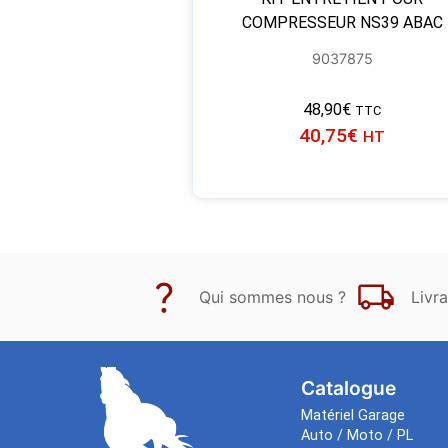
COMPRESSEUR NS39 ABAC
9037875
48,90
€
TTC
40,75
€
HT
Qui sommes nous ?
Livra
Catalogue
Matériel Garage
Auto / Moto / PL