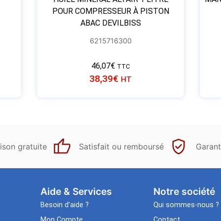
POUR COMPRESSEUR À PISTON
ABAC DEVILBISS
6215716300
46,07
€
TTC
38,39
€
HT
ison gratuite
Satisfait ou remboursé
Garant
Aide & Services​
Notre société
Besoin d’aide ?
Qui sommes-nous ?
Mon Compte
Contact