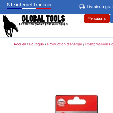
Site internet français
Livraison gra
PRODUITS
La solution globale pour vous équiper
Accueil
/
Boutique
/
Production d'énergie
/
Compresseurs d'