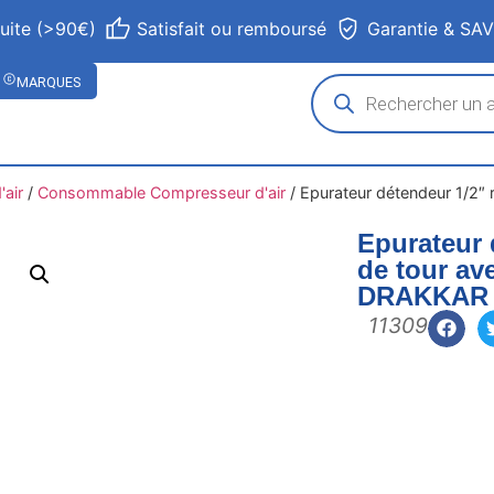
tuite (>90€)
Satisfait ou remboursé
Garantie & SA
MARQUES
air
/
Consommable Compresseur d'air
/
Epurateur détendeur 1/2″ 
Epurateur 
de tour av
DRAKKAR
11309