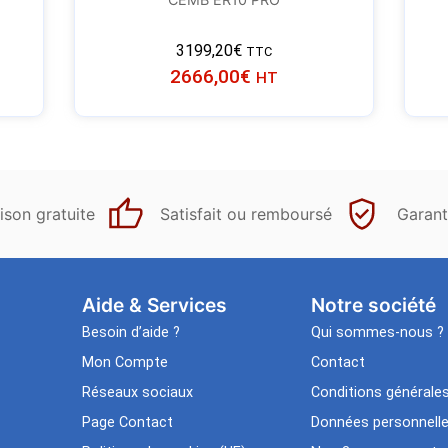
3199,20
€
TTC
2666,00
€
HT
ison gratuite
Satisfait ou remboursé
Garant
Aide & Services​
Notre société
Besoin d’aide ?
Qui sommes-nous ?
Mon Compte
Contact
Réseaux sociaux
Conditions générale
Page Contact
Données personnell