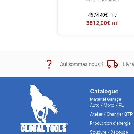
4574,40
€
TTC
3812,00
€
HT
Qui sommes nous ?
Livra
Catalogue
Matériel Garage
Auto / Moto / PL
Atelier / Chantier BTP
Production d’énergie
Soudure / Découpe