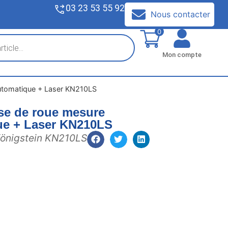
03 23 53 55 92
V
Nous contacter
0
Mon compte
automatique + Laser KN210LS
se de roue mesure
ue + Laser KN210LS
Königstein KN210LS