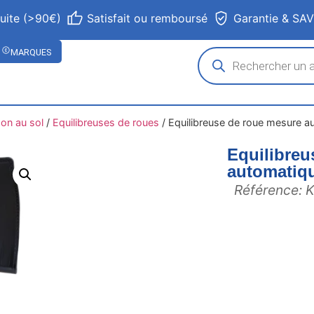
tuite (>90€)
Satisfait ou remboursé
Garantie & SA
MARQUES
son au sol
/
Equilibreuses de roues
/
Equilibreuse de roue mesure 
Equilibreu
automatiq
Référence: 