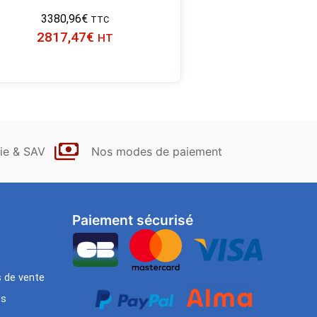
3380,96
€
TTC
2817,47
€
HT
ie & SAV
Nos modes de paiement
Paiement sécurisé
s de vente
es