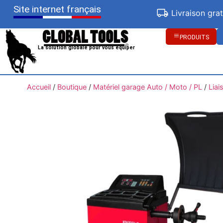
Site internet français
Livraison gra
PRODUITS
La solution globale pour vous équiper
Accueil
/
Boutique
/
Matériel garage Auto / Moto / PL
/
Liai