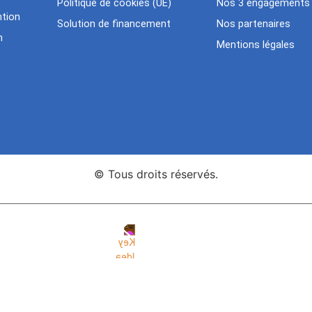
Politique de cookies (UE)
Nos 3 engagements
tion
Solution de financement
Nos partenaires
n
Mentions légales
© Tous droits réservés.
nce Web Key Idea Studio
Création de sites WordPress Eleme