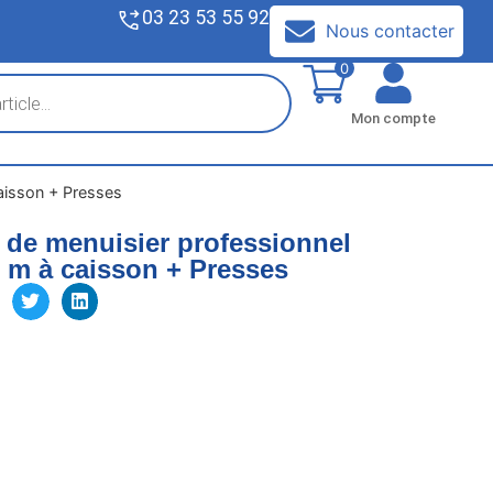
03 23 53 55 92
V
Nous contacter
0
Mon compte
caisson + Presses
s de menuisier professionnel
 m à caisson + Presses