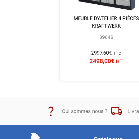
MEUBLE D’ATELIER 4 PIÈCES
KRAFTWERK
3964B
2997,60
€
TTC
2498,00
€
HT
Qui sommes nous ?
Livra