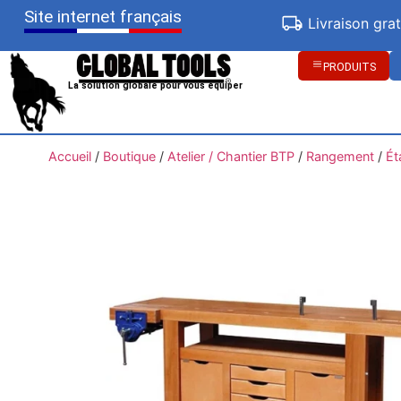
Site internet français
Livraison gra
PRODUITS
La solution globale pour vous équiper
Accueil
/
Boutique
/
Atelier / Chantier BTP
/
Rangement
/
Ét